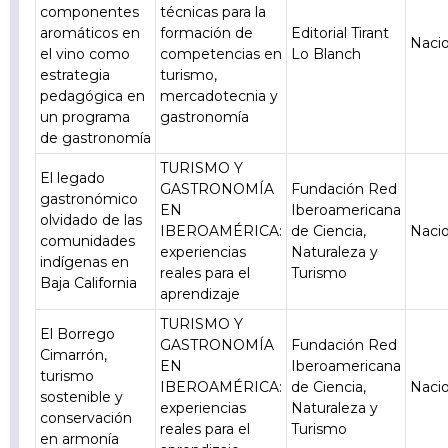
componentes
técnicas para la
aromáticos en
formación de
Editorial Tirant
Nacio
el vino como
competencias en
Lo Blanch
estrategia
turismo,
pedagógica en
mercadotecnia y
un programa
gastronomía
de gastronomía
TURISMO Y
El legado
GASTRONOMÍA
Fundación Red
gastronómico
EN
Iberoamericana
olvidado de las
IBEROAMÉRICA:
de Ciencia,
Nacio
comunidades
experiencias
Naturaleza y
indígenas en
reales para el
Turismo
Baja California
aprendizaje
TURISMO Y
El Borrego
GASTRONOMÍA
Fundación Red
Cimarrón,
EN
Iberoamericana
turismo
IBEROAMÉRICA:
de Ciencia,
Nacio
sostenible y
experiencias
Naturaleza y
conservación
reales para el
Turismo
en armonía