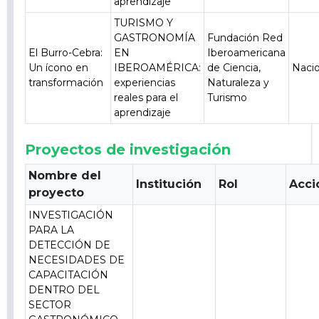
aprendizaje
TURISMO Y
GASTRONOMÍA
Fundación Red
El Burro-Cebra:
EN
Iberoamericana
Un ícono en
IBEROAMÉRICA:
de Ciencia,
Nacio
transformación
experiencias
Naturaleza y
reales para el
Turismo
aprendizaje
Proyectos de investigación
Nombre del
Institución
Rol
Acci
proyecto
INVESTIGACIÓN
PARA LA
DETECCIÓN DE
NECESIDADES DE
CAPACITACIÓN
DENTRO DEL
SECTOR