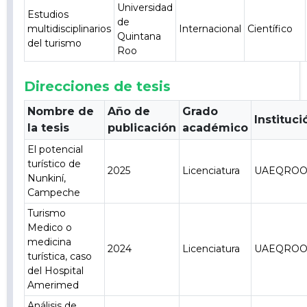
Universidad
Estudios
de
multidisciplinarios
Internacional
Científico
Quintana
del turismo
Roo
Direcciones de tesis
Nombre de
Año de
Grado
Instituci
la tesis
publicación
académico
El potencial
turístico de
2025
Licenciatura
UAEQRO
Nunkiní,
Campeche
Turismo
Medico o
medicina
2024
Licenciatura
UAEQRO
turística, caso
del Hospital
Amerimed
Análisis de