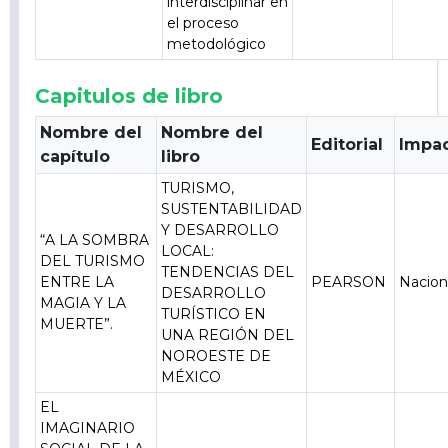
interdisciplinar en
el proceso
metodológico
Capitulos de libro
Nombre del
Nombre del
Editorial
Impa
capítulo
libro
TURISMO,
SUSTENTABILIDAD
Y DESARROLLO
“A LA SOMBRA
LOCAL:
DEL TURISMO
TENDENCIAS DEL
ENTRE LA
PEARSON
Nacion
DESARROLLO
MAGIA Y LA
TURÍSTICO EN
MUERTE”.
UNA REGIÓN DEL
NOROESTE DE
MÉXICO
EL
IMAGINARIO