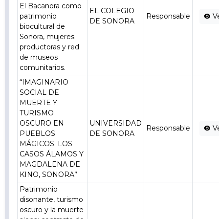
El Bacanora como
EL COLEGIO
patrimonio
Responsable
V
DE SONORA
biocultural de
Sonora, mujeres
productoras y red
de museos
comunitarios.
“IMAGINARIO
SOCIAL DE
MUERTE Y
TURISMO
OSCURO EN
UNIVERSIDAD
Responsable
V
PUEBLOS
DE SONORA
MÁGICOS. LOS
CASOS ÁLAMOS Y
MAGDALENA DE
KINO, SONORA”
Patrimonio
disonante, turismo
oscuro y la muerte