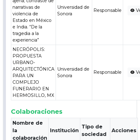
ajena; contraste de
narrativas de
Universidad de
Responsable
V
violencia de
Sonora
Estado en México
e India. “De la
tragedia a la
experiencia”
NECRÓPOLIS:
PROPUESTA
URBANO-
ARQUITECTÓNICA
Universidad de
Responsable
V
PARA UN
Sonora
COMPLEJO
FUNERARIO EN
HERMOSILLO, MX
Colaboraciones
Nombre de
Tipo de
la
Institución
Acciones
sociedad
colaboración