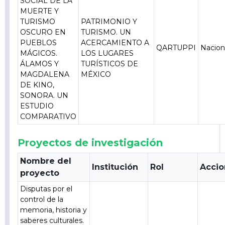
SOCIAL DE LA
MUERTE Y
TURISMO
PATRIMONIO Y
OSCURO EN
TURISMO. UN
PUEBLOS
ACERCAMIENTO A
QARTUPPI
Nacion
MÁGICOS.
LOS LUGARES
ÁLAMOS Y
TURÍSTICOS DE
MAGDALENA
MÉXICO
DE KINO,
SONORA. UN
ESTUDIO
COMPARATIVO
Proyectos de investigación
Nombre del
Institución
Rol
Accio
proyecto
Disputas por el
control de la
memoria, historia y
saberes culturales.