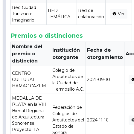
Red Ciudad
RED
Red de
Turismo e
Ver
TEMÁTICA
colaboración
Imaginario
Premios o distinciones
Nombre del
Institución
Fecha de
premio o
Ac
otorgante
otorgamiento
distinción
Colegio de
CENTRO
Arquitectos de
CULTURAL
2021-09-10
la Ciudad de
HAMAC CAZIIM
Hermosillo A.C.
MEDALLA DE
PLATA en la VIII
Federación de
Bienal Regional
Colegios de
de Arquitectura
Arquitectos del
2024-11-16
Sonorense.
Estado de
Proyecto: LA
Sonora