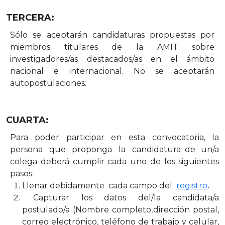
TERCERA:
Sólo se aceptarán candidaturas propuestas por
miembros titulares de la AMIT sobre
investigadores/as
destacados/as
en
el
ámbito
nacional
e
internacional.
No
se
aceptarán
autopostulaciones.
CUARTA:
Para
poder
participar
en
esta
convocatoria,
la
persona
que
proponga
la
candidatura
de
un/a
colega deberá
cumplir
cada
uno
de los
siguientes
pasos:
Llenar
debidamente
cada
campo
del
registro
.
Capturar
los
datos
del/la
candidata/a
postulado/a
(Nombre
completo,
dirección postal,
correo electrónico, teléfono de trabajo y celular,