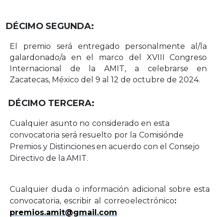
DÉCIMO
SEGUNDA:
El premio será entregado personalmente al/la
galardonado/a en el marco del XVIII Congreso
Internacional de la AMIT, a celebrarse en
Zacatecas, México del 9 al 12 de octubre de 2024.
DÉCIMO
TERCERA:
Cualquier
asunto
no
considerado
en
esta
convocatoria
será
resuelto
por
la
Comisión
de
Premios
y
Distinciones
en
acuerdo
con
el Consejo
Directivo
de
la
AMIT.
Cualquier
duda
o
información
adicional
sobre
esta
convocatoria,
escribir
al
correo
electrónico
:
premios.amit@gmail.com