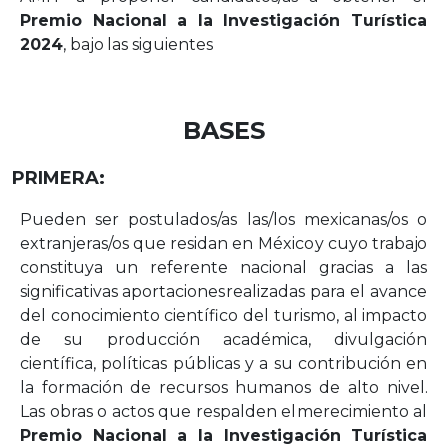
Premio
Nacional a
la
Investigación Turística
2024
,
bajo
las
siguientes
BASES
PRIMERA:
Pueden
ser
postulados/as
las/los
mexicanas/os
o
extranjeras/os
que
residan
en
México
y
cuyo
trabajo
constituya
un
referente
nacional
gracias
a
las
significativas
aportaciones
realizadas para el avance
del conocimiento científico del turismo, al impacto
de su
producción académica, divulgación
científica,
políticas públicas y a su contribución
en
la
formación
de
recursos
humanos
de
alto
nivel.
Las obras
o
actos
que
respalden
el
merecimiento al
Premio Nacional a
la Investigación Turística