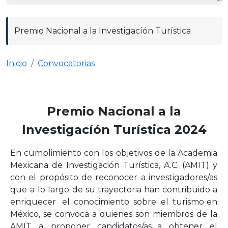
Premio Nacional a la Investigacíón Turística
Inicio
Convocatorias
Premio Nacional a la
Investigacíón Turística 2024
En
cumplimiento
con
los
objetivos
de
la
Academia
Mexicana
de
Investigación
Turística, A.C. (AMIT) y
con el propósito de reconocer a investigadores/as
que a lo
largo
de
su
trayectoria
han
contribuido
a
enriquecer
el
conocimiento
sobre
el
turismo
en
México, se convoca a quienes son miembros de la
AMIT a proponer candidatos/as
a
obtener
el