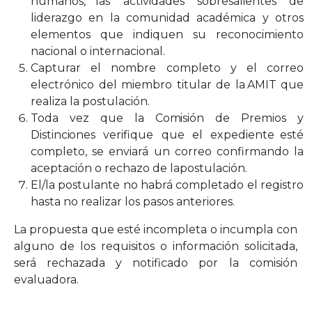
humanos,
las actividades sobresalientes de
liderazgo en la comunidad académica y otros
elementos
que
indiquen
su
reconocimiento
nacional
o
internacional.
Capturar el nombre completo y el correo
electrónico del miembro titular de la
AMIT
que
realiza la
postulación.
Toda
vez
que
la
Comisión
de
Premios
y
Distinciones
verifique
que
el
expediente
esté
completo, se enviará un correo confirmando la
aceptación o rechazo de la
postulación.
El/la postulante no habrá completado el registro
hasta no realizar los pasos
anteriores.
La
propuesta
que
esté
incompleta
o
incumpla
con
alguno
de
los
requisitos
o
información
solicitada,
será
rechazada
y
notificado
por
la
comisión
evaluadora.