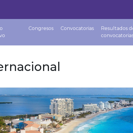
o
Congresos
Convocatorias
Resultados d
ivo
convocatoria
ernacional