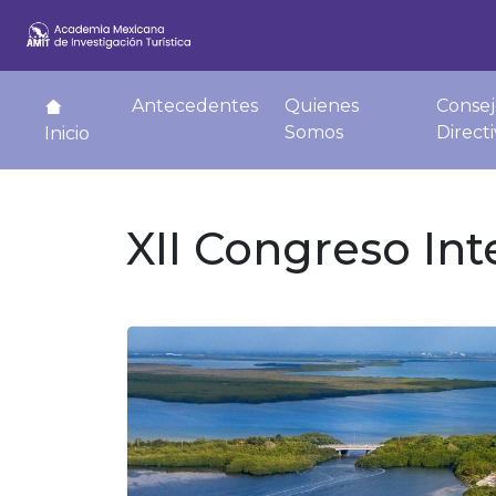
Antecedentes
Quienes
Consej
Somos
Direct
Inicio
XII Congreso Int