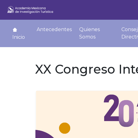
Antecedentes
Quienes
Consej
Somos
Direct
Inicio
XX Congreso Int