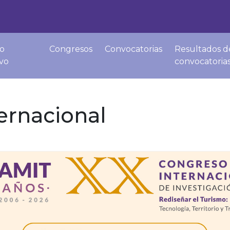
o
Congresos
Convocatorias
Resultados d
ivo
convocatoria
ernacional