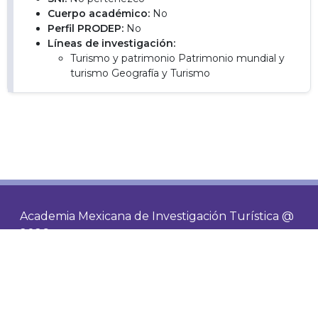
Cuerpo académico:
No
Perfil PRODEP:
No
Líneas de investigación:
Turismo y patrimonio Patrimonio mundial y
turismo Geografía y Turismo
Academia Mexicana de Investigación Turística @
2026
Contacto
Socios
Visitas de hoy
577
Visitas totales
486670