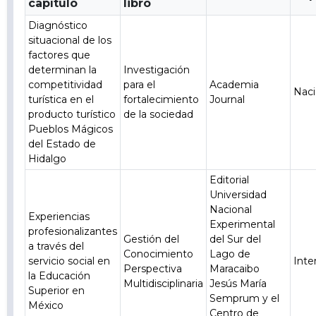
capítulo
libro
Diagnóstico
situacional de los
factores que
determinan la
Investigación
competitividad
para el
Academia
Naci
turística en el
fortalecimiento
Journal
producto turístico
de la sociedad
Pueblos Mágicos
del Estado de
Hidalgo
Editorial
Universidad
Nacional
Experiencias
Experimental
profesionalizantes
Gestión del
del Sur del
a través del
Conocimiento
Lago de
servicio social en
Inte
Perspectiva
Maracaibo
la Educación
Multidisciplinaria
Jesús María
Superior en
Semprum y el
México
Centro de