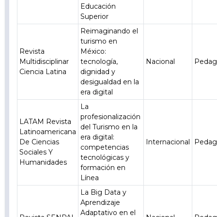
Educación
Superior
Reimaginando el
turismo en
Revista
México:
Multidisciplinar
tecnología,
Nacional
Pedag
Ciencia Latina
dignidad y
desigualdad en la
era digital
La
profesionalización
LATAM Revista
del Turismo en la
Latinoamericana
era digital:
De Ciencias
Internacional
Pedag
competencias
Sociales Y
tecnológicas y
Humanidades
formación en
Línea
La Big Data y
Aprendizaje
Adaptativo en el