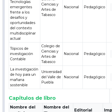
Tecnologías
Ciencias y
emergentes
Nacional
Pedagógico
Artes de
frente a los
Tabasco
desafíos y
oportunidades
del contexto
multidisciplinar
actual
Colegio de
Tópicos de
Ciencias y
investigación
Nacional
Pedagógico
Artes de
Contable
Tabasco
La investigación
Universidad
de hoy para un
del Valle de
Nacional
Pedagógico
mañana
Puebla
sostenible
Capitulos de libro
Nombre del
Nombre del
Editorial
Imp