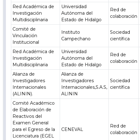
Red Académica de
Universidad
Red de
Investigación
Autónoma del
colaboración
Multidisciplinaria
Estado de Hidalgo
Comité de
Instituto
Sociedad
Vinculación
Campechano
científica
Institucional
Red Académica de
Universidad
Red de
Investigación
Autónoma del
colaboración
Multidisciplinaria
Estado de Hidalgo
Alianza de
Alianza de
Investigadores
Investigadores
Sociedad
Internacionales
Internacionales,S.A.S,
científica
(ALININ).
ALININ
Comité Académico
de Elaboración de
Reactivos del
Examen General
Red de
para el Egreso de la
CENEVAL
colaboración
Licenciatura (EGEL