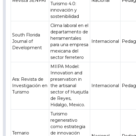
Revista SENPAI
Nacional
Pedag
Turismo 4.0:
innovación y
sostenibilidad
Clima laboral en el
departamento de
South Florida
herramentales
Journal of
Internacional
Pedag
para una empresa
Development
mexicana del
sector ferretero
MIIPA Model:
Innovation and
Ara: Revista de
preservation in
Investigación en
the artisanal
Internacional
Pedag
Turismo
sector of Huejutla
de Reyes,
Hidalgo, Mexico.
Turismo
regenerativo
como estrategia
Temario
de innovación