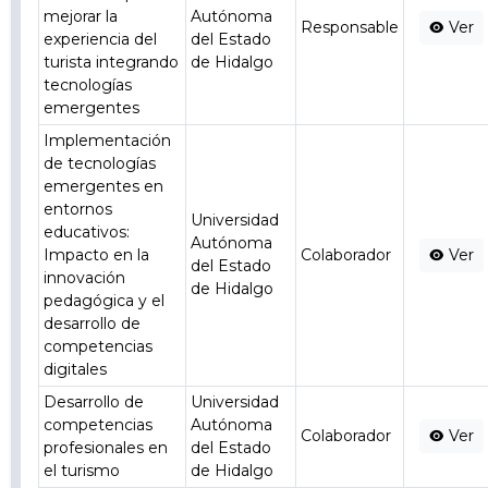
mejorar la
Autónoma
Responsable
Ver
experiencia del
del Estado
turista integrando
de Hidalgo
tecnologías
emergentes
Implementación
de tecnologías
emergentes en
entornos
Universidad
educativos:
Autónoma
Impacto en la
Colaborador
Ver
del Estado
innovación
de Hidalgo
pedagógica y el
desarrollo de
competencias
digitales
Desarrollo de
Universidad
competencias
Autónoma
Colaborador
Ver
profesionales en
del Estado
el turismo
de Hidalgo