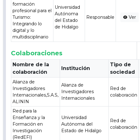
formación
Universidad
profesional para el
Autónoma
Turismo:
Responsable
Ver
del Estado
Integrando lo
de Hidalgo
digital y lo
multidisciplinario
Colaboraciones
Nombre de la
Tipo de
Institución
colaboración
sociedad
Alianza de
Alianza de
Investigadores
Red de
Investigadores
Internacionales,S.A.S,
colaboración
Internacionales
ALININ
Red para la
Enseñanza y la
Universidad
Red de
Formación en
Autónoma del
colaboración
Investigación
Estado de Hidalgo
(RedEFI)