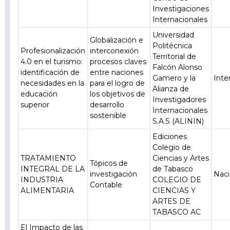
Investigaciones
Internacionales
Universidad
Globalización e
Politécnica
Profesionalización
interconexión
Territorial de
4.0 en el turismo:
procesos claves
Falcón Alonso
identificación de
entre naciones
Gamero y la
Inte
necesidades en la
para el logro de
Alianza de
educación
los objetivos de
Investigadores
superior
desarrollo
Internacionales
sostenible
S.A.S (ALININ)
Ediciones
Colegio de
TRATAMIENTO
Ciencias y Artes
Tópicos de
INTEGRAL DE LA
de Tabasco
investigación
Naci
INDUSTRIA
COLEGIO DE
Contable
ALIMENTARIA
CIENCIAS Y
ARTES DE
TABASCO AC
El Impacto de las