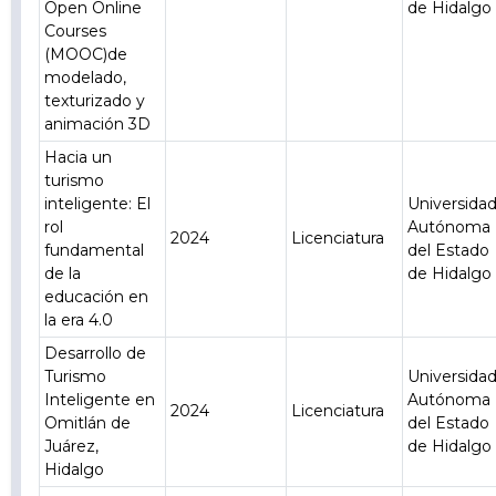
Open Online
de Hidalgo
Courses
(MOOC)de
modelado,
texturizado y
animación 3D
Hacia un
turismo
inteligente: El
Universida
rol
Autónoma
2024
Licenciatura
fundamental
del Estado
de la
de Hidalgo
educación en
la era 4.0
Desarrollo de
Turismo
Universida
Inteligente en
Autónoma
2024
Licenciatura
Omitlán de
del Estado
Juárez,
de Hidalgo
Hidalgo