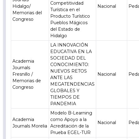
Competitividad
Hidalgo/
Nacional
Ped
Turística en el
Memorias del
Producto Turístico
Congreso
Pueblos Mágicos
del Estado de
Hidalgo
LA INNOVACIÓN
EDUCATIVA EN LA
SOCIEDAD DEL
Academia
CONOCIMIENTO:
Journals
NUEVOS RETOS
Fresnillo /
Nacional
Ped
ANTE LAS
Memorias de
MEGATENDENCIAS
Congreso
GLOBALES Y
TIEMPOS DE
PANDEMIA
Modelo B-Learning
Academia
como Apoyo a la
Nacional
Ped
Journals Morelia
Acreditación de la
Prueba EGEL-TUR