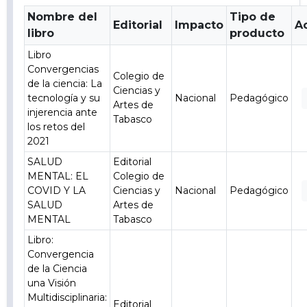
Nombre del
Tipo de
Editorial
Impacto
A
libro
producto
Libro
Convergencias
Colegio de
de la ciencia: La
Ciencias y
tecnología y su
Nacional
Pedagógico
Artes de
injerencia ante
Tabasco
los retos del
2021
SALUD
Editorial
MENTAL: EL
Colegio de
COVID Y LA
Ciencias y
Nacional
Pedagógico
SALUD
Artes de
MENTAL
Tabasco
Libro:
Convergencia
de la Ciencia
una Visión
Multidisciplinaria:
Editorial