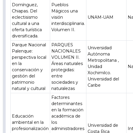
Domínguez,
Pueblos
Chiapas. Del
Mágicos una
eclectisismo
visión
UNAM-UAM
Na
cultural a una
interdisciplinaria.
oferta turística
Volumen II.
diversificada.
Parque Nacional
PARQUES
Universidad
Palenque:
NACIONALES
Autónoma
perspectiva local
VOLUMEN II.
Metropolitana ,
en la
Áreas naturales
Unidad
Na
conservación y
protegidas:
Xochimilco.
gestión del
entre
Universidad del
patrimonio
sociedades y
Caribe
natural y cultural
naturalezas
Factores
determinantes
en la formación
Educación
académica de
ambiental en la
los
Universidad de
profesionalización
administradores
In
Costa Rica