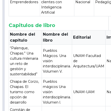
Emprendedores
clientes con
Nacional
Pedagóg
Inteligencia
Artificial
Capitulos de libro
Nombre del
Nombre del
Editorial
I
capítulo
libro
“Palenque,
Pueblos
Chiapas.” Una
Mágicos. Una
UNAM-Facultad
cultura milenaria
visión
de
Na
un reto de
interdisciplinaria.
Arquitectura/UAM
gestión y
Volumen V.
sustentabilidad”
Chiapa de Corzo,
Pueblos
Chiapas. El
mágicos Una
turismo como
visión
UNAM-UAM
Na
opción de
interdisciplinaria.
desarrollo
Volumen l.
Comitán de