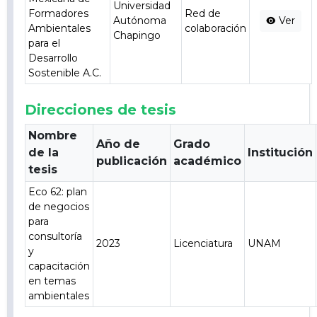
Universidad
Formadores
Red de
Autónoma
Ver
Ambientales
colaboración
Chapingo
para el
Desarrollo
Sostenible A.C.
Direcciones de tesis
Nombre
Año de
Grado
de la
Institución
publicación
académico
tesis
Eco 62: plan
de negocios
para
consultoría
2023
Licenciatura
UNAM
y
capacitación
en temas
ambientales