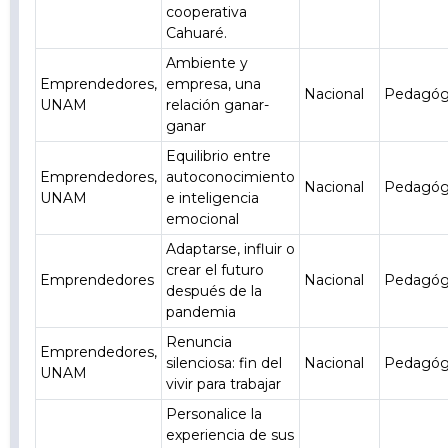
cooperativa
Cahuaré.
Ambiente y
Emprendedores,
empresa, una
Nacional
Pedagóg
UNAM
relación ganar-
ganar
Equilibrio entre
Emprendedores,
autoconocimiento
Nacional
Pedagóg
UNAM
e inteligencia
emocional
Adaptarse, influir o
crear el futuro
Emprendedores
Nacional
Pedagóg
después de la
pandemia
Renuncia
Emprendedores,
silenciosa: fin del
Nacional
Pedagóg
UNAM
vivir para trabajar
Personalice la
experiencia de sus