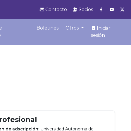
Contacto
Socios
e
Boletines
Otros
Iniciar
s
sesión
profesional
ion de adscripción:
Universidad Autonoma de