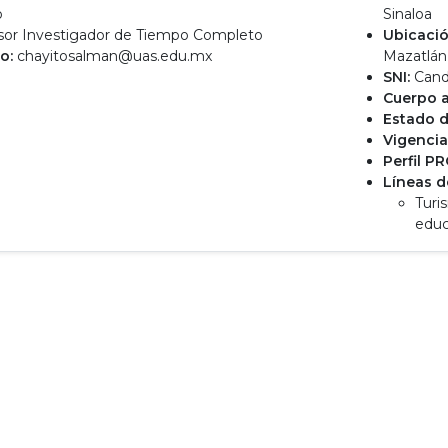
o
Sinaloa
sor Investigador de Tiempo Completo
Ubicació
o:
chayitosalman@uas.edu.mx
Mazatlán
SNI:
Cand
Cuerpo 
Estado d
Vigencia
Perfil P
Líneas d
Turi
educ