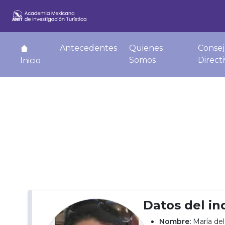
Antecedentes
Quienes
Consej
Somos
Direct
Inicio
Datos del in
Nombre:
María del