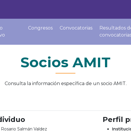
o
Congresos
Convocatorias
Resultados d
ivo
convocatoria
Socios AMIT
Consulta la información específica de un socio AMIT.
dividuo
Perfil 
 Rosario Salmán Valdez
Instituc