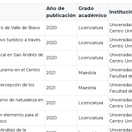
Año de
Grado
Instituci
publicación
académico
Universida
tro de Valle de Bravo
2020
Licenciatura
Centro Uni
vo turístico a través
Universida
2020
Licenciatura
Centro Uni
ocal en San Andrés de
Universida
2020
Licenciatura
Centro Uni
turismo en el Centro
Universida
2021
Maestría
Facultad d
percepción de los
Universida
2021
Maestría
Facultad d
rismo de naturaleza en
Universida
2021
Licenciatura
Centro Uni
un elemento para el
Universida
2020
Licenciatura
xico
Centro Uni
nálisis de la
Universida