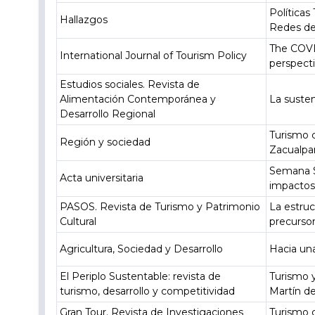
Políticas
Hallazgos
Redes de 
The COVI
International Journal of Tourism Policy
perspect
Estudios sociales. Revista de
Alimentación Contemporánea y
La susten
Desarrollo Regional
Turismo c
Región y sociedad
Zacualpa
Semana Sa
Acta universitaria
impactos 
PASOS. Revista de Turismo y Patrimonio
La estruc
Cultural
precursor
Agricultura, Sociedad y Desarrollo
Hacia una
El Periplo Sustentable: revista de
Turismo y
turismo, desarrollo y competitividad
Martín de
Gran Tour. Revista de Investigaciones
Turismo c