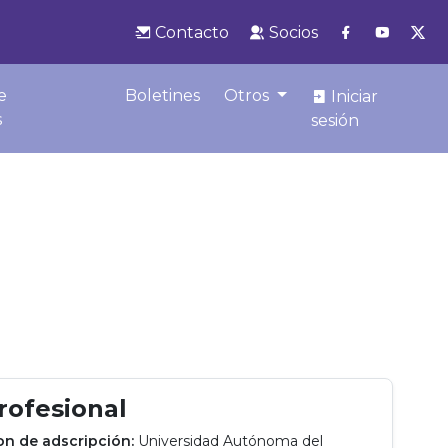
Contacto
Socios
e
Boletines
Otros
Iniciar
s
sesión
profesional
ion de adscripción:
Universidad Autónoma del