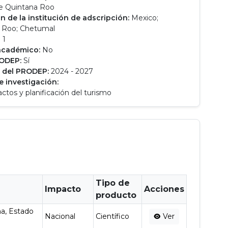
e Quintana Roo
n de la institución de adscripción:
Mexico;
 Roo; Chetumal
 1
académico:
No
RODEP:
Sí
 del PRODEP:
2024 - 2027
e investigación:
ctos y planificación del turismo
Tipo de
Impacto
Acciones
producto
ma, Estado
Nacional
Científico
Ver