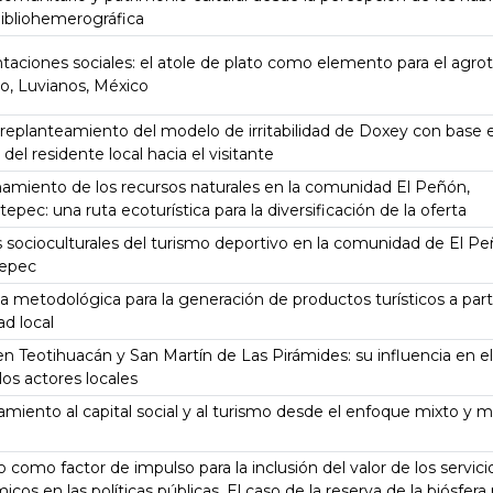
bibliohemerográfica
aciones sociales: el atole de plato como elemento para el agro
o, Luvianos, México
replanteamiento del modelo de irritabilidad de Doxey con base e
 del residente local hacia el visitante
amiento de los recursos naturales en la comunidad El Peñón,
epec: una ruta ecoturística para la diversificación de la oferta
 socioculturales del turismo deportivo en la comunidad de El Pe
tepec
 metodológica para la generación de productos turísticos a parti
d local
n Teotihuacán y San Martín de Las Pirámides: su influencia en el
 los actores locales
miento al capital social y al turismo desde el enfoque mixto y
o como factor de impulso para la inclusión del valor de los servici
icos en las políticas públicas. El caso de la reserva de la biósfer