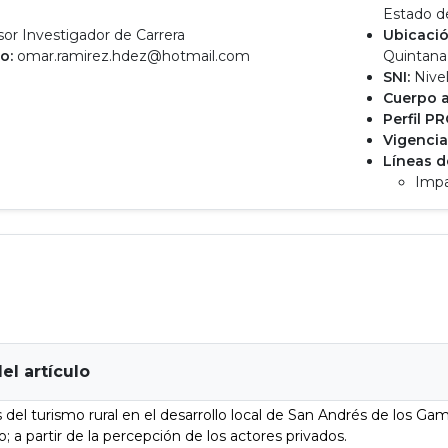
o
Estado d
or Investigador de Carrera
Ubicació
o:
omar.ramirez.hdez@hotmail.com
Quintana
SNI:
Nivel
Cuerpo 
Perfil P
Vigencia
Líneas d
Impa
del artículo
del turismo rural en el desarrollo local de San Andrés de los Ga
; a partir de la percepción de los actores privados.