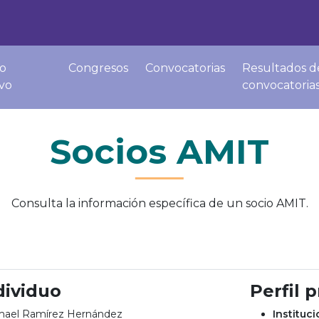
o
Congresos
Convocatorias
Resultados d
ivo
convocatoria
Socios AMIT
Consulta la información específica de un socio AMIT.
dividuo
Perfil 
ael Ramírez Hernández
Instituc