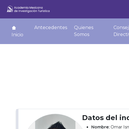
Antecedentes
Quienes
Consej
Somos
Direct
Inicio
Datos del in
Nombre:
Omar Ism