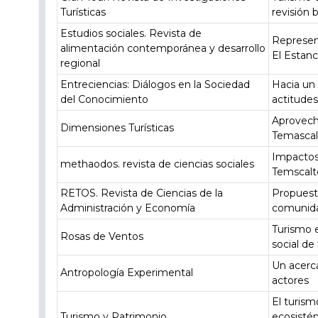
Turísticas
revisión 
Estudios sociales. Revista de
Represent
alimentación contemporánea y desarrollo
El Estanc
regional
Entreciencias: Diálogos en la Sociedad
Hacia un 
del Conocimiento
actitudes
Aprovech
Dimensiones Turísticas
Temascalt
Impactos
methaodos. revista de ciencias sociales
Temscal
RETOS. Revista de Ciencias de la
Propuesta
Administración y Economía
comunida
Turismo e
Rosas de Ventos
social de
Un acerca
Antropología Experimental
actores
El turism
Turismo y Patrimonio
ecosistém