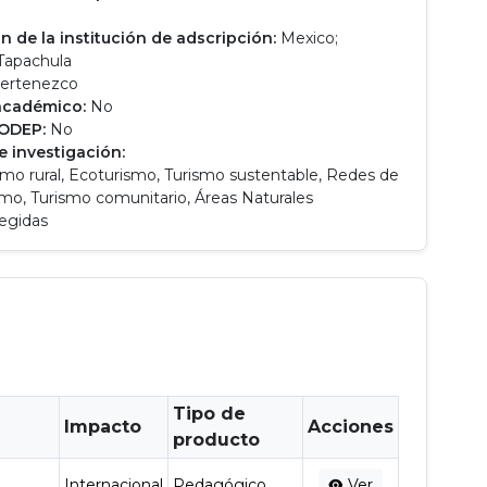
n de la institución de adscripción:
Mexico;
 Tapachula
ertenezco
académico:
No
RODEP:
No
e investigación:
smo rural, Ecoturismo, Turismo sustentable, Redes de
smo, Turismo comunitario, Áreas Naturales
egidas
Tipo de
Impacto
Acciones
producto
Internacional
Pedagógico
Ver