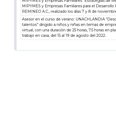
MIPYMES y Empresas Familiares “Estrategias de Rea
MIPYMES y Empresas Familiares para el Desarroll
REMINEO A.C., realizado los días 7 y 8 de noviembr
Asesor en el curso de verano: UNACHLANDIA “Descu
talentos” dirigido a niños y niñas en temas de emp
virtual, con una duración de 25 horas, 7.5 horas en pla
trabajo en casa, del 15 al 19 de agosto del 2022.