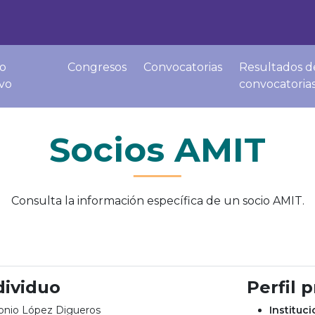
o
Congresos
Convocatorias
Resultados d
ivo
convocatoria
Socios AMIT
Consulta la información específica de un socio AMIT.
dividuo
Perfil 
onio López Digueros
Instituc