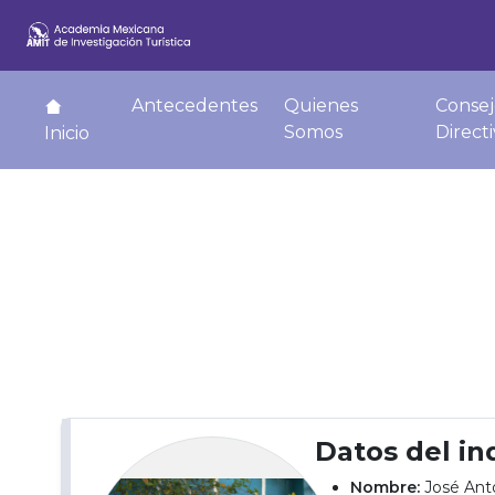
Antecedentes
Quienes
Consej
Somos
Direct
Inicio
Datos del in
Nombre:
José Ant