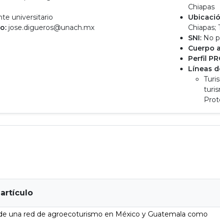
o
Chiapas
e universitario
Ubicació
o:
jose.digueros@unach.mx
Chiapas;
SNI:
No p
Cuerpo 
Perfil P
Líneas d
Turi
turi
Prot
 artículo
 de una red de agroecoturismo en México y Guatemala como