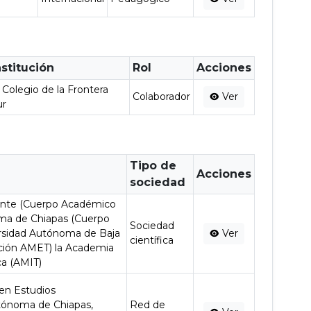
nstitución
Rol
Acciones
 Colegio de la Frontera
Colaborador
Ver
ur
Tipo de
Acciones
sociedad
ente (Cuerpo Académico
ma de Chiapas (Cuerpo
Sociedad
rsidad Autónoma de Baja
Ver
científica
gación AMET) la Academia
ca (AMIT)
en Estudios
utónoma de Chiapas,
Red de