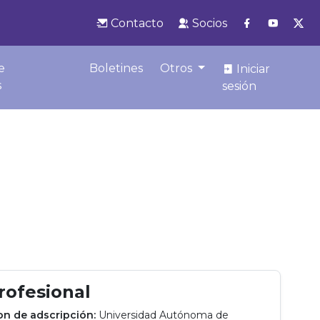
Contacto
Socios
e
Boletines
Otros
Iniciar
s
sesión
profesional
ion de adscripción:
Universidad Autónoma de