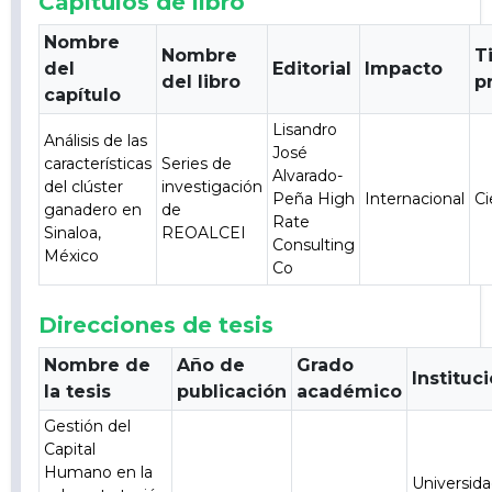
Capitulos de libro
Nombre
Nombre
T
del
Editorial
Impacto
del libro
p
capítulo
Lisandro
Análisis de las
José
características
Series de
Alvarado-
del clúster
investigación
Peña High
Internacional
Ci
ganadero en
de
Rate
Sinaloa,
REOALCEI
Consulting
México
Co
Direcciones de tesis
Nombre de
Año de
Grado
Instituc
la tesis
publicación
académico
Gestión del
Capital
Humano en la
Universid