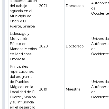
subcontratación
Autónom
del trabajo
2021
Doctorado
de
agrícola en el
Occident
Municipio de
Choix y El
Fuerte, Sinaloa.
Liderazgo y
Motivación:
Universid
Efecto en
Autónom
2020
Doctorado
Mandos Medios
de
en Medianas
Occident
Empresa
Principales
repercusiones
del programa
de Pueblos
Universid
Mágicos en la
Autónom
2019
Maestría
Localidad de El
de
Fuerte , Sinaloa
Occident
y su influencia
en el desarrollo