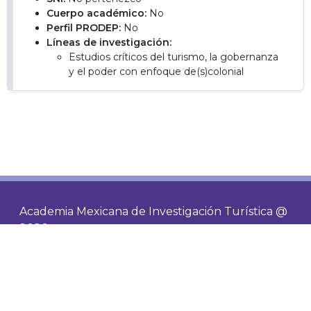
Cuerpo académico:
No
Perfil PRODEP:
No
Líneas de investigación:
Estudios críticos del turismo, la gobernanza
y el poder con enfoque de(s)colonial
Academia Mexicana de Investigación Turística @
2026
Contacto
Socios
Visitas de hoy
735
Visitas totales
485133