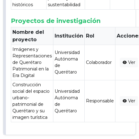
históricos
sustentabilidad
Proyectos de investigación
Nombre del
Institución
Rol
Accione
proyecto
Imágenes y
Universidad
Representaciones
Autónoma
de Querétaro
Colaborador
Ver
de
Patrimonial en la
Querétaro
Era Digital
Construcción
social del espacio
Universidad
urbano-
Autónoma
Responsable
Ver
patrimonial de
de
Querétaro y su
Querétaro
imagen turística