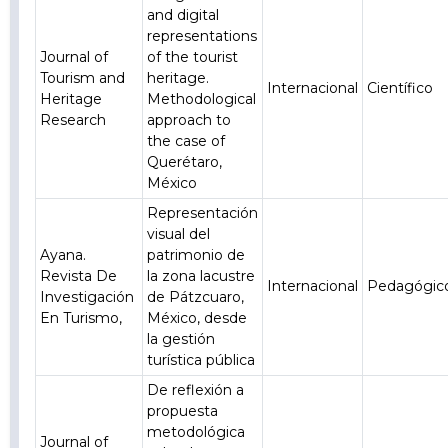
and digital
representations
Journal of
of the tourist
Tourism and
heritage.
Internacional
Científico
Heritage
Methodological
Research
approach to
the case of
Querétaro,
México
Representación
visual del
Ayana.
patrimonio de
Revista De
la zona lacustre
Internacional
Pedagógic
Investigación
de Pátzcuaro,
En Turismo,
México, desde
la gestión
turística pública
De reflexión a
propuesta
metodológica
Journal of