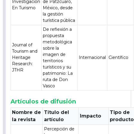
Investigación
de Pátzcuaro,
En Turismo
México, desde
la gestión
turística pública
De reflexión a
propuesta
metodológica
Journal of
sobre la
Tourism and
imagen de
Heritage
Internacional
Científico
territorios
Research:
turísticos y su
JTHR
patrimonio: La
ruta de Don
Vasco
Artículos de difusión
Nombre de
Título del
Tipo de
Impacto
la revista
artículo
producto
Percepción de