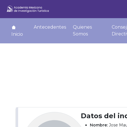
Antecedentes
Quienes
Consej
Somos
Direct
Inicio
Datos del in
Nombre:
Jose Mau