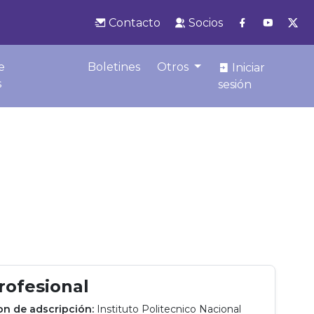
Contacto
Socios
e
Boletines
Otros
Iniciar
s
sesión
profesional
ion de adscripción:
Instituto Politecnico Nacional