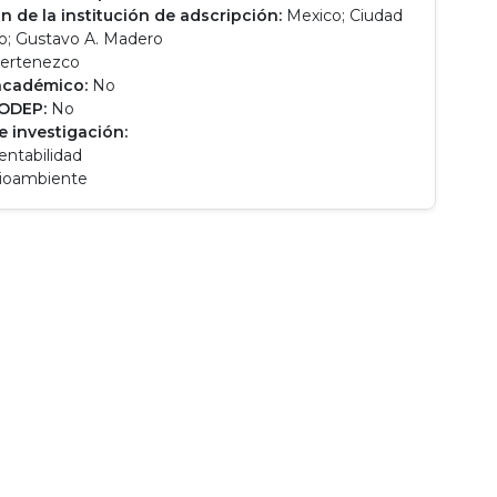
n de la institución de adscripción:
Mexico; Ciudad
o; Gustavo A. Madero
ertenezco
académico:
No
RODEP:
No
e investigación:
entabilidad
ioambiente