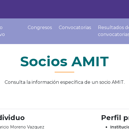
o
Congresos
Convocatorias
Resultados d
ivo
convocatoria
Socios AMIT
Consulta la información específica de un socio AMIT.
dividuo
Perfil 
ricio Moreno Vazquez
Instituc