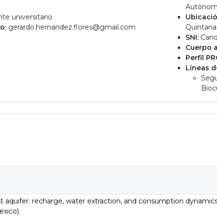
o
Autónoma
e universitario
Ubicació
o:
gerardo.hernandez.flores@gmail.com
Quintana
SNI:
Cand
Cuerpo 
Perfil P
Líneas d
Segu
Biocu
arst aquifer: recharge, water extraction, and consumption dynamic
exico).