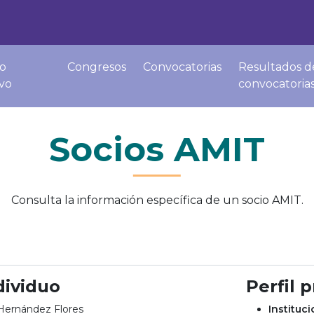
o
Congresos
Convocatorias
Resultados d
ivo
convocatoria
Socios AMIT
Consulta la información específica de un socio AMIT.
dividuo
Perfil 
Hernández Flores
Instituc