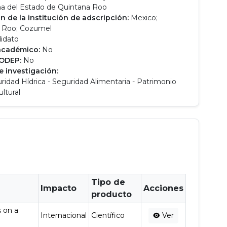
 del Estado de Quintana Roo
n de la institución de adscripción:
Mexico;
 Roo; Cozumel
idato
académico:
No
RODEP:
No
e investigación:
ridad Hídrica - Seguridad Alimentaria - Patrimonio
ltural
Tipo de
Impacto
Acciones
producto
s on a
Internacional
Científico
Ver