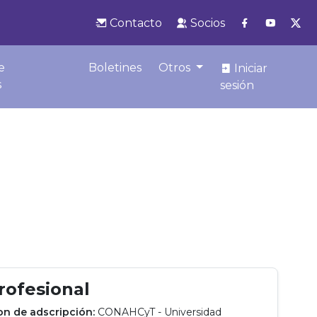
Contacto
Socios
e
Boletines
Otros
Iniciar
s
sesión
profesional
ion de adscripción:
CONAHCyT - Universidad