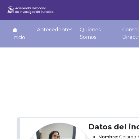
Antecedentes
Quienes
Consej
Somos
Direct
Inicio
Datos del in
Nombre:
Gerardo 