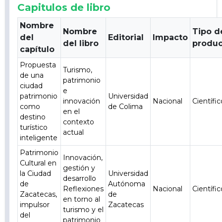
Capitulos de libro
Nombre
Nombre
Tipo d
del
Editorial
Impacto
del libro
produ
capítulo
Propuesta
Turismo,
de una
patrimonio
ciudad
e
patrimonio
Universidad
innovación
Nacional
Científic
como
de Colima
en el
destino
contexto
turístico
actual
inteligente
Patrimonio
Innovación,
Cultural en
gestión y
la Ciudad
Universidad
desarrollo
de
Autónoma
Reflexiones
Nacional
Científic
Zacatecas,
de
en torno al
impulsor
Zacatecas
turismo y el
del
patrimonio