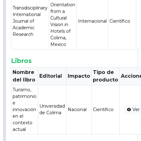
Orientation
Transdisciplinary
from a
International
Cultural
Journal of
Internacional
Científico
Vision in
Academic
Hotels of
Research
Colima,
Mexico
Libros
Nombre
Tipo de
Editorial
Impacto
Accion
del libro
producto
Turismo,
patrimonio
e
Universidad
innovación
Nacional
Científico
Ver
de Colima
en el
contexto
actual