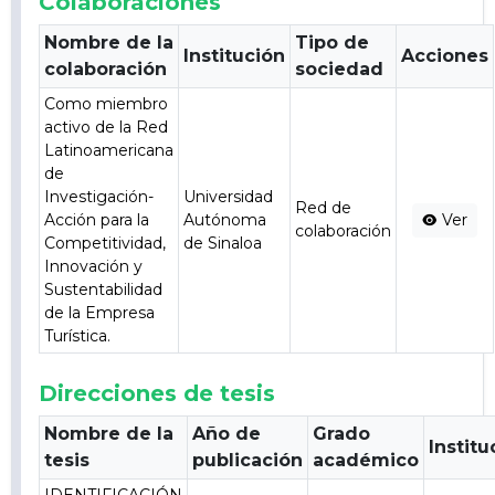
Colaboraciones
Nombre de la
Tipo de
Institución
Acciones
colaboración
sociedad
Como miembro
activo de la Red
Latinoamericana
de
Investigación-
Universidad
Red de
Acción para la
Autónoma
Ver
colaboración
Competitividad,
de Sinaloa
Innovación y
Sustentabilidad
de la Empresa
Turística.
Direcciones de tesis
Nombre de la
Año de
Grado
Institu
tesis
publicación
académico