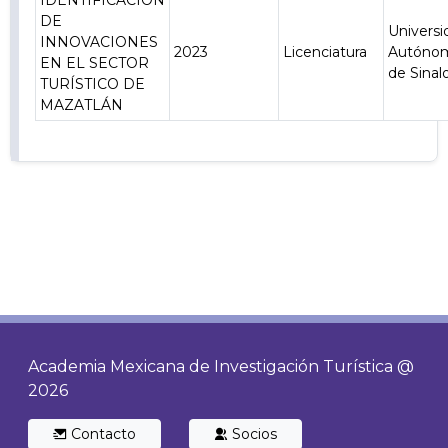
IDENTIFICACIÓN
DE
Universi
INNOVACIONES
2023
Licenciatura
Autóno
EN EL SECTOR
de Sinal
TURÍSTICO DE
MAZATLÁN
Academia Mexicana de Investigación Turística @
2026
Contacto
Socios