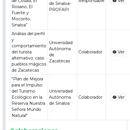
de Cosalá, El
Responsable
Ver
de Sinaloa-
Rosario, El
PROFAPI
Fuerte y
Mocorito,
Sinaloa”
Análisis del perfil
y
Universidad
comportamiento
Autónoma
del turista
Colaborador
Ver
de
alternativo: caso
Zacatecas
pueblos mágicos
de Zacatecas
"Plan de Mejora
para el Impulso
del Turismo
Universidad
Ecológico en la
Autónoma
Colaborador
Ver
Reserva Nuestra
de Sinaloa
Señora Mundo
Natural"