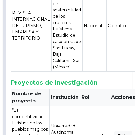
de
sostenibilidad
REVISTA
de los
INTERNACIONAL
cruceros
DE TURISMO,
Nacional
Científico
turísticos.
EMPRESA Y
Estudio de
TERRITORIO
caso en Cabo
San Lucas,
Baja
California Sur
(México)
Proyectos de investigación
Nombre del
Institución
Rol
Accione
proyecto
“La
competitividad
turística en los
Universidad
pueblos mágicos
Autónoma