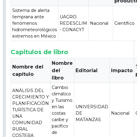
product
Sistema de alerta
temprana ante
UAGRO.
fenómenos
REDESCLIM
Nacional
Científico
hidrometeorológicos
- CONACYT
extremos en México
Capitulos de libro
Nombre
Nombre del
del
Editorial
Impacto
capítulo
libro
Cambio
ANÁLISIS DEL
climático
CRECIMIENTO Y
y Turismo
PLANIFICACIÓN
en las
UNIVERSIDAD
TURÍSTICA DE
costas
DE
Nacional
UNA
caribe y
MATANZAS
COMUNIDAD
pacífico
RURAL
de
COSTERA