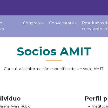
o
Congresos
Convocatorias
Resultados d
ivo
convocatoria
Socios AMIT
Consulta la información específica de un socio AMIT.
dividuo
Perfil 
aleria Ayala Rubio
Instituc