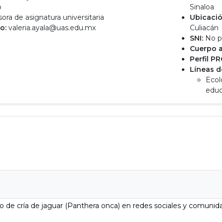
o
Sinaloa
ora de asignatura universitaria
Ubicació
o:
valeria.ayala@uas.edu.mx
Culiacán
SNI:
No p
Cuerpo 
Perfil P
Líneas d
Ecol
educ
o de cría de jaguar (Panthera onca) en redes sociales y comunid