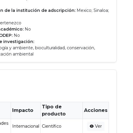
n de la institución de adscripción:
Mexico; Sinaloa;
ertenezco
académico:
No
RODEP:
No
e investigación:
ogía y ambiente, bioculturalidad, conservación,
ación ambiental
Tipo de
Impacto
Acciones
producto
ades
Internacional
Científico
Ver