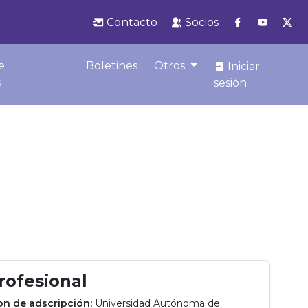
Contacto
Socios
e
Boletines
Otros
Iniciar
s
sesión
profesional
ion de adscripción:
Universidad Autónoma de