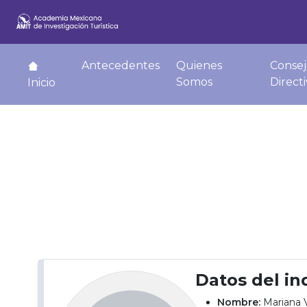
Antecedentes
Quienes
Consej
Somos
Direct
Inicio
Datos del in
Nombre:
Mariana V