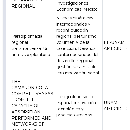
DESARROLLO
Investigaciones
REGIONAL
Económicas, México
Nuevas dinámicas
internacionales y
reconfiguración
Paradiplomacia
regional del turismo
regional
Volumen V de la
IIE-UNAM;
transfronteriza: Un
Colección: Desafíos
AMECIDER
análisis exploratorio
contemporáneos del
desarrollo regional:
gestión sustentable
con innovación social
THE
CAMARONICOLA
COMPETITIVENESS
Desigualdad socio-
FROM THE
espacial, innovación
UNAM;
CAPACITY OF
tecnológica y
AMECIDER
ABSORPTION
procesos urbanos.
PERFORMED AND
NETWORKS OF