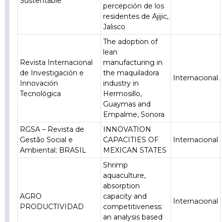
Sustentable
percepción de los
residentes de Ajijic,
Jalisco
The adoption of
lean
Revista Internacional
manufacturing in
de Investigación e
the maquiladora
Internacional
Innovación
industry in
Tecnológica
Hermosillo,
Guaymas and
Empalme, Sonora
RGSA – Revista de
INNOVATION
Gestão Social e
CAPACITIES OF
Internacional
Ambiental; BRASIL
MEXICAN STATES
Shrimp
aquaculture,
absorption
AGRO
capacity and
Internacional
PRODUCTIVIDAD
competitiveness:
an analysis based