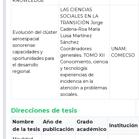
KNOWLEDGE
LAS CIENCIAS
SOCIALES EN LA
TRANSICIÓN Jorge
Cadena-Roa María
Evolución del clúster
Luisa Martínez
aeroespacial
Sánchez
sonorense:
Coordinadores
UNAM;
capacidades y
generales. TOMO XII
COMECSO
oportunidades para
Conocimiento, ciencia
el desarrollo
y tecnología:
regional.
experiencias de
incidencia en la
atención a problemas
sociales.
Direcciones de tesis
Nombre
Año de
Grado
Institución
de la tesis
publicación
académico