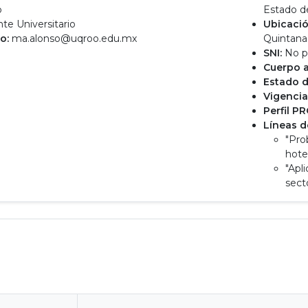
o
Estado d
e Universitario
Ubicació
o:
ma.alonso@uqroo.edu.mx
Quintana
SNI:
No p
Cuerpo 
Estado d
Vigencia
Perfil P
Líneas d
"Pro
hote
"Apl
sect