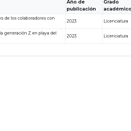
Año de
Grado
publicación
académic
les de los colaboradores con
2023
Licenciatura
la generación Z en playa del
2023
Licenciatura