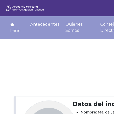
Antecedentes
Quienes
Consej
Somos
Direct
Inicio
Datos del in
Nombre:
Ma. de J