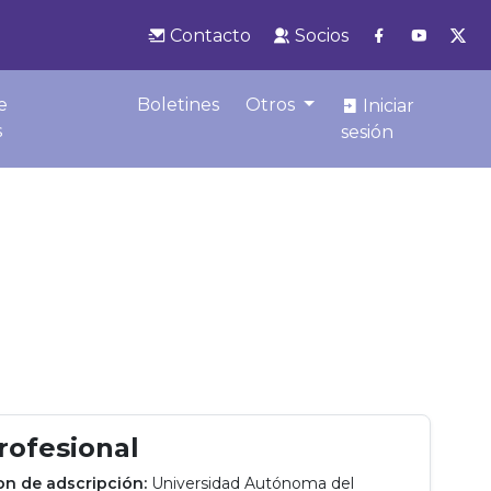
Contacto
Socios
e
Boletines
Otros
Iniciar
s
sesión
profesional
ion de adscripción:
Universidad Autónoma del