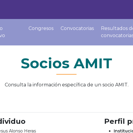
o
Congresos
Convocatorias
Resultados d
ivo
convocatoria
Socios AMIT
Consulta la información específica de un socio AMIT.
dividuo
Perfil 
esus Alonso Heras
Instituc