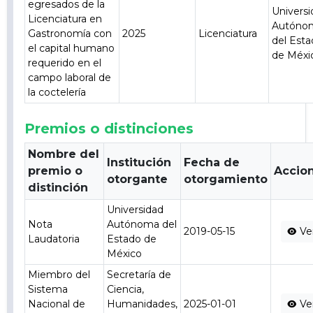
egresados de la
Univers
Licenciatura en
Autóno
Gastronomía con
2025
Licenciatura
del Est
el capital humano
de Méxi
requerido en el
campo laboral de
la coctelería
Premios o distinciones
Nombre del
Institución
Fecha de
premio o
Accio
otorgante
otorgamiento
distinción
Universidad
Nota
Autónoma del
2019-05-15
Ve
Laudatoria
Estado de
México
Miembro del
Secretaría de
Sistema
Ciencia,
Nacional de
Humanidades,
2025-01-01
Ve