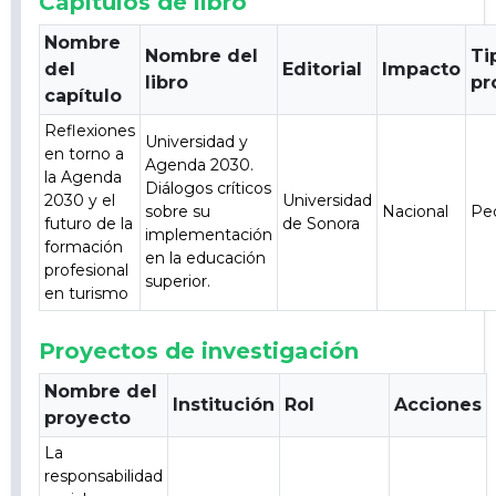
Capitulos de libro
Nombre
Nombre del
Ti
del
Editorial
Impacto
libro
pr
capítulo
Reflexiones
Universidad y
en torno a
Agenda 2030.
la Agenda
Diálogos críticos
2030 y el
Universidad
sobre su
Nacional
Pe
futuro de la
de Sonora
implementación
formación
en la educación
profesional
superior.
en turismo
Proyectos de investigación
Nombre del
Institución
Rol
Acciones
proyecto
La
responsabilidad