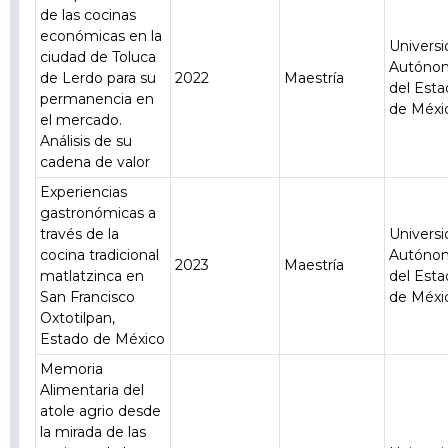
de las cocinas
económicas en la
Univers
ciudad de Toluca
Autóno
de Lerdo para su
2022
Maestría
del Est
permanencia en
de Méxi
el mercado.
Análisis de su
cadena de valor
Experiencias
gastronómicas a
través de la
Univers
cocina tradicional
Autóno
2023
Maestría
matlatzinca en
del Est
San Francisco
de Méxi
Oxtotilpan,
Estado de México
Memoria
Alimentaria del
atole agrio desde
la mirada de las