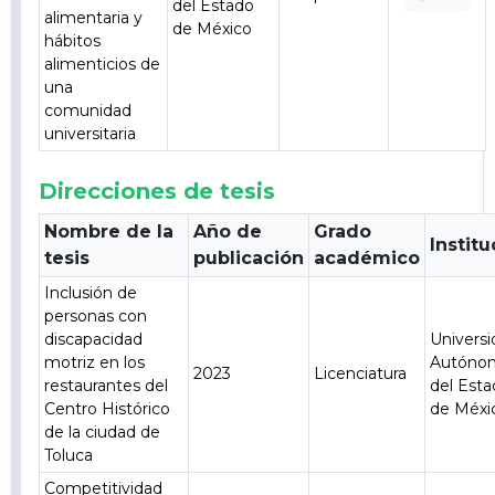
del Estado
alimentaria y
de México
hábitos
alimenticios de
una
comunidad
universitaria
Direcciones de tesis
Nombre de la
Año de
Grado
Institu
tesis
publicación
académico
Inclusión de
personas con
discapacidad
Univers
motriz en los
Autóno
2023
Licenciatura
restaurantes del
del Est
Centro Histórico
de Méxi
de la ciudad de
Toluca
Competitividad