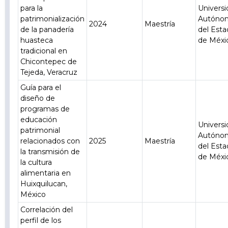
para la
Univers
patrimonialización
Autóno
2024
Maestría
de la panadería
del Est
huasteca
de Méxi
tradicional en
Chicontepec de
Tejeda, Veracruz
Guía para el
diseño de
programas de
educación
Univers
patrimonial
Autóno
relacionados con
2025
Maestría
del Est
la transmisión de
de Méxi
la cultura
alimentaria en
Huixquilucan,
México
Correlación del
perfil de los