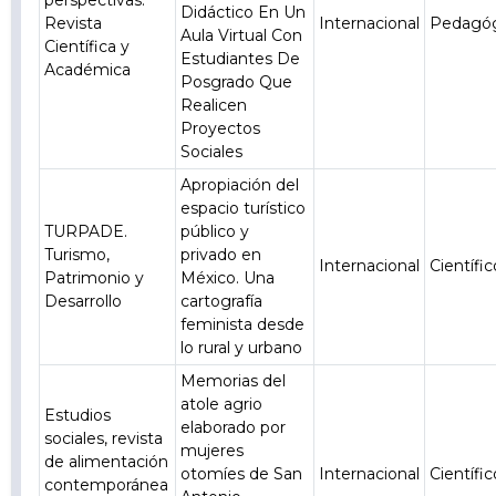
perspectivas.
Didáctico En Un
Revista
Internacional
Pedagó
Aula Virtual Con
Científica y
Estudiantes De
Académica
Posgrado Que
Realicen
Proyectos
Sociales
Apropiación del
espacio turístico
TURPADE.
público y
Turismo,
privado en
Internacional
Científic
Patrimonio y
México. Una
Desarrollo
cartografía
feminista desde
lo rural y urbano
Memorias del
atole agrio
Estudios
elaborado por
sociales, revista
mujeres
de alimentación
otomíes de San
Internacional
Científic
contemporánea