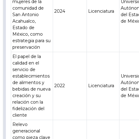
mujeres de la
Univers
comunidad de
Autóno
2024
Licenciatura
San Antonio
del Est
Acahualco,
de Méxi
Estado de
México, como
estrategia para su
preservación
El papel de la
calidad en el
servicio de
establecimientos
Univers
de alimentos y
Autóno
2022
Licenciatura
bebidas de nueva
del Est
creación y su
de Méxi
relación con la
fidelización del
cliente
Relevo
generacional
como pieza clave