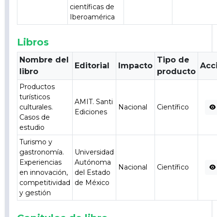
científicas de
Iberoamérica
Libros
Nombre del
Tipo de
Editorial
Impacto
Acc
libro
producto
Productos
turísticos
AMIT. Santi
culturales.
Nacional
Científico
Ediciones
Casos de
estudio
Turismo y
gastronomía.
Universidad
Experiencias
Autónoma
Nacional
Científico
en innovación,
del Estado
competitividad
de México
y gestión