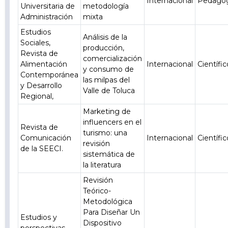
Internacional
Pedagó
Universitaria de
metodología
Administración
mixta
Estudios
Análisis de la
Sociales,
producción,
Revista de
comercialización
Alimentación
Internacional
Científic
y consumo de
Contemporánea
las milpas del
y Desarrollo
Valle de Toluca
Regional,
Marketing de
influencers en el
Revista de
turismo: una
Comunicación
Internacional
Científic
revisión
de la SEECI.
sistemática de
la literatura
Revisión
Teórico-
Metodológica
Para Diseñar Un
Estudios y
Dispositivo