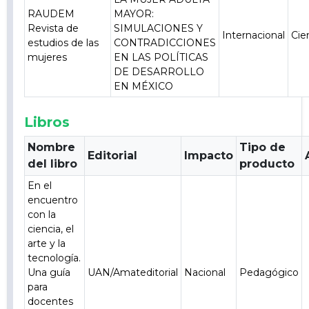
RAUDEM
MAYOR:
Revista de
SIMULACIONES Y
Internacional
Cie
estudios de las
CONTRADICCIONES
mujeres
EN LAS POLÍTICAS
DE DESARROLLO
EN MÉXICO
Libros
Nombre
Tipo de
Editorial
Impacto
del libro
producto
En el
encuentro
con la
ciencia, el
arte y la
tecnología.
Una guía
UAN/Amateditorial
Nacional
Pedagógico
para
docentes