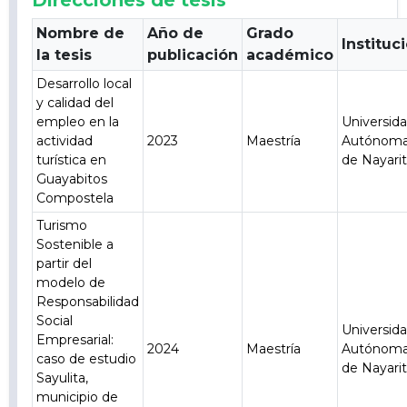
Direcciones de tesis
Nombre de
Año de
Grado
Instituc
la tesis
publicación
académico
Desarrollo local
y calidad del
empleo en la
Universid
actividad
2023
Maestría
Autónom
turística en
de Nayari
Guayabitos
Compostela
Turismo
Sostenible a
partir del
modelo de
Responsabilidad
Social
Universid
Empresarial:
2024
Maestría
Autónom
caso de estudio
de Nayari
Sayulita,
municipio de