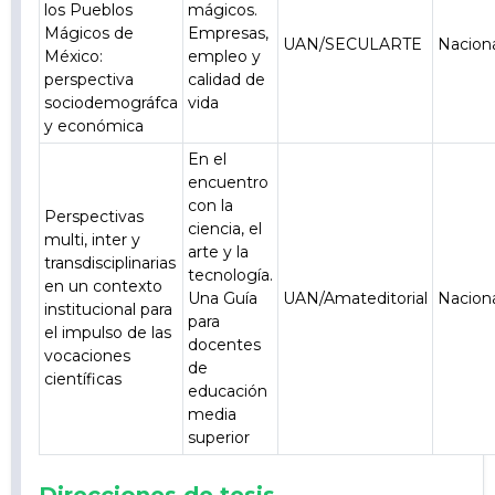
los Pueblos
mágicos.
Mágicos de
Empresas,
UAN/SECULARTE
Nacion
México:
empleo y
perspectiva
calidad de
sociodemográfca
vida
y económica
En el
encuentro
con la
Perspectivas
ciencia, el
multi, inter y
arte y la
transdisciplinarias
tecnología.
en un contexto
Una Guía
UAN/Amateditorial
Nacion
institucional para
para
el impulso de las
docentes
vocaciones
de
científicas
educación
media
superior