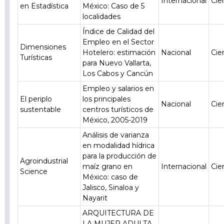
Internacional
Cie
en Estadística
México: Caso de 5
localidades
Índice de Calidad del
Empleo en el Sector
Dimensiones
Hotelero: estimación
Nacional
Cie
Turísticas
para Nuevo Vallarta,
Los Cabos y Cancún
Empleo y salarios en
El periplo
los principales
Nacional
Cie
sustentable
centros turísticos de
México, 2005-2019
Análisis de varianza
en modalidad hídrica
para la producción de
Agroindustrial
maíz grano en
Internacional
Cie
Science
México: caso de
Jalisco, Sinaloa y
Nayarit
ARQUITECTURA DE
LA MUJER ADULTA