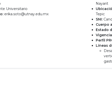
o
Nayarit
e Universitario
Ubicació
o:
erika.soto@utnay.edu.mx
Tepic
SNI:
Cand
Cuerpo 
Estado d
Vigencia
Perfil P
Líneas d
Desa
vert
gast