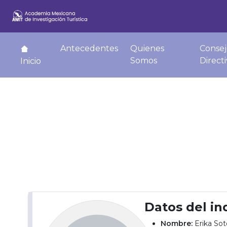
Antecedentes
Quienes
Consej
Somos
Direct
Inicio
Datos del in
Nombre:
Erika So