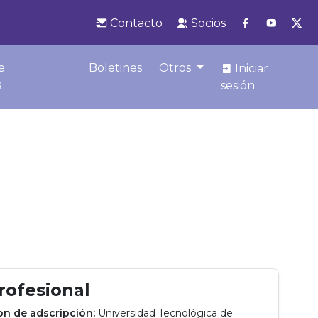
Contacto
Socios
e
Boletines
Otros
Iniciar
s
sesión
profesional
ion de adscripción:
Universidad Tecnológica de