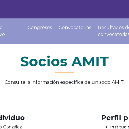
o
Congresos
Convocatorias
Resultados d
ivo
convocatoria
Socios AMIT
Consulta la información específica de un socio AMIT.
dividuo
Perfil 
to González
Instituc