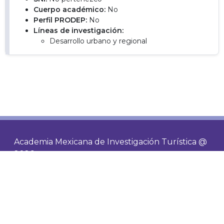
Cuerpo académico:
No
Perfil PRODEP:
No
Líneas de investigación:
Desarrollo urbano y regional
Academia Mexicana de Investigación Turística @
2026
Contacto
Socios
Visitas de hoy
398
Visitas totales
486491