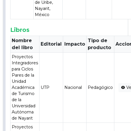
de Uribe,
Nayarit,
México
Libros
Nombre
Tipo de
Editorial
Impacto
Accio
del libro
producto
Proyectos
Integradores
para Ciclos
Pares de la
Unidad
Académica
UTP
Nacional
Pedagógico
Ve
de Turismo
de la
Universidad
Autónoma
de Nayarit
Proyectos