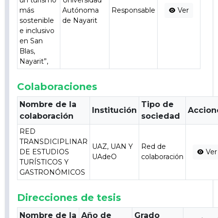
un turismo
Universidad
más
Autónoma
Responsable
Ver
sostenible
de Nayarit
e inclusivo
en San
Blas,
Nayarit”,
Colaboraciones
Nombre de la
Tipo de
Institución
Accion
colaboración
sociedad
RED
TRANSDICIPLINAR
UAZ, UAN Y
Red de
DE ESTUDIOS
Ver
UAdeO
colaboración
TURÍSTICOS Y
GASTRONÓMICOS
Direcciones de tesis
Nombre de la
Año de
Grado