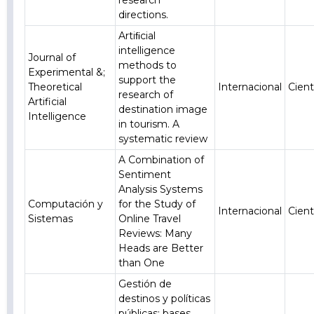
research
directions.
Artiﬁcial
intelligence
Journal of
methods to
Experimental &;
support the
Theoretical
Internacional
Cient
research of
Artificial
destination image
Intelligence
in tourism. A
systematic review
A Combination of
Sentiment
Analysis Systems
Computación y
for the Study of
Internacional
Cient
Sistemas
Online Travel
Reviews: Many
Heads are Better
than One
Gestión de
destinos y políticas
públicas: bases