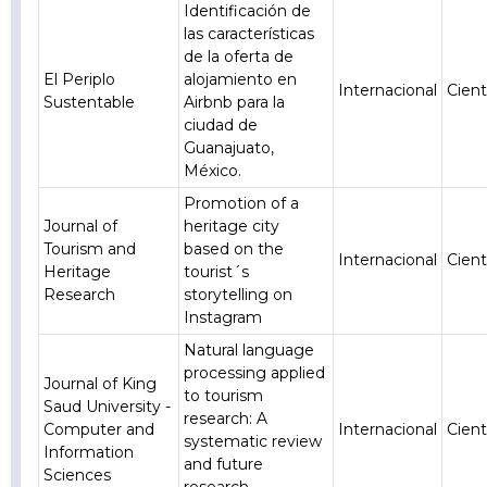
Identificación de
las características
de la oferta de
El Periplo
alojamiento en
Internacional
Cient
Sustentable
Airbnb para la
ciudad de
Guanajuato,
México.
Promotion of a
Journal of
heritage city
Tourism and
based on the
Internacional
Cient
Heritage
tourist´s
Research
storytelling on
Instagram
Natural language
processing applied
Journal of King
to tourism
Saud University -
research: A
Computer and
Internacional
Cient
systematic review
Information
and future
Sciences