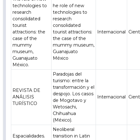
technologies to
he role of new
research
technologies to
consolidated
research
tourist
consolidated
attractions: the
tourist attractions:
Internacional
Cient
case of the
the case of the
mummy
mummy museum,
museum,
Guanajuato
Guanajuato
México
México.
Paradojas del
turismo: entre la
transformación y el
REVISTA DE
despojo. Los casos
ANÁLISIS
Internacional
Cient
de Mogotavo y
TURÍSTICO
Wetosachi,
Chihuahua
(México).
Neoliberal
Espacialidades.
transition in Latin