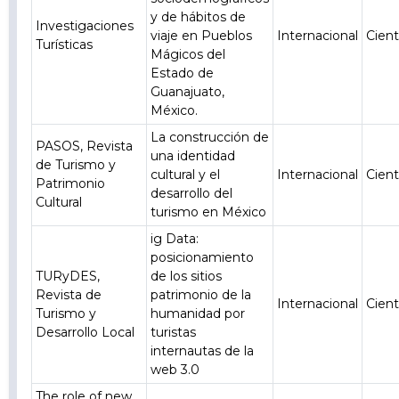
y de hábitos de
Investigaciones
viaje en Pueblos
Internacional
Cient
Turísticas
Mágicos del
Estado de
Guanajuato,
México.
La construcción de
PASOS, Revista
una identidad
de Turismo y
cultural y el
Internacional
Cient
Patrimonio
desarrollo del
Cultural
turismo en México
ig Data:
posicionamiento
TURyDES,
de los sitios
Revista de
patrimonio de la
Internacional
Cient
Turismo y
humanidad por
Desarrollo Local
turistas
internautas de la
web 3.0
The role of new