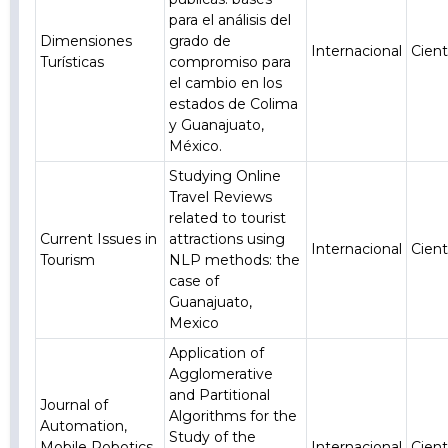
para el análisis del
Dimensiones
grado de
Internacional
Cient
Turísticas
compromiso para
el cambio en los
estados de Colima
y Guanajuato,
México.
Studying Online
Travel Reviews
related to tourist
Current Issues in
attractions using
Internacional
Cient
Tourism
NLP methods: the
case of
Guanajuato,
Mexico
Application of
Agglomerative
and Partitional
Journal of
Algorithms for the
Automation,
Study of the
Mobile Robotics
Internacional
Cient