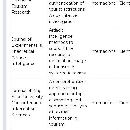
Journal of
authentication of
Internacional
Cient
Tourism
tourist attractions:
Research
A quantitative
investigation
Artiﬁcial
intelligence
Journal of
methods to
Experimental &
support the
Theoretical
Internacional
Cient
research of
Artificial
destination image
Intelligence
in tourism. A
systematic review.
A comprehensive
deep learning
Journal of King
approach for topic
Saud University-
discovering and
Computer and
Internacional
Cient
sentiment analysis
Information
of textual
Sciences
information in
tourism