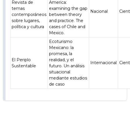
Revista de
America:
temas
examining the gap
Nacional
Cient
contemporáneos
between theory
sobre lugares,
and practice. The
política y cultura
cases of Chile and
Mexico.
Ecoturismo
Mexicano: la
promesa, la
El Periplo
realidad, y el
Internacional
Cient
Sustentable
futuro. Un análisis
situacional
mediante estudios
de caso