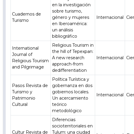
en la investigación
sobre turismo,
Cuadernos de
género y mujeres
Internacional
Cie
Turismo
en Iberoamérica:
un análisis
bibliográfico
Religious Tourism in
International
the hill of Tepexpan:
Journal of
A new research
Internacional
Cie
Religious Tourism
approach-from
and Pilgrimage
dedifferentiation
Política Turística y
Pasos Revista de
gobernanza en dos
Turismo y
gobiernos locales.
Internacional
Cie
Patrimonio
Un acercamiento
Cultural
teórico
metodológico
Diferencias
socioterritoriales en
Cultur Revista de
Tulum: una ciudad