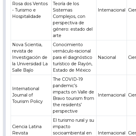
Rosa dos Ventos
Teoría de los
- Turismo e
Sistemas
Internacional
Cie
Hospitalidade
Complejos, con
perspectiva de
género: estado del
arte
Nova Scientia,
Conocimiento
revista de
vernáculo-racional
Investigación de
para el diagnóstico
Nacional
Cie
la Universidad La
turístico de Rayón,
Salle Bajío
Estado de México
The COVID-19
pandemic’s
International
impacts on Valle de
Journal of
Internacional
Cie
Bravo tourism from
Tourism Policy
the residents’
perspective
El turismo rural y su
Ciencia Latina
impacto
Revista
socioambiental en
Internacional
Cie