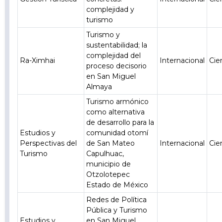
complejidad y
turismo
Turismo y
sustentabilidad; la
complejidad del
Ra-Ximhai
Internacional
Cie
proceso decisorio
en San Miguel
Almaya
Turismo armónico
como alternativa
de desarrollo para la
Estudios y
comunidad otomí
Perspectivas del
de San Mateo
Internacional
Cie
Turismo
Capulhuac,
municipio de
Otzolotepec
Estado de México
Redes de Política
Pública y Turismo
Estudios y
en San Miguel