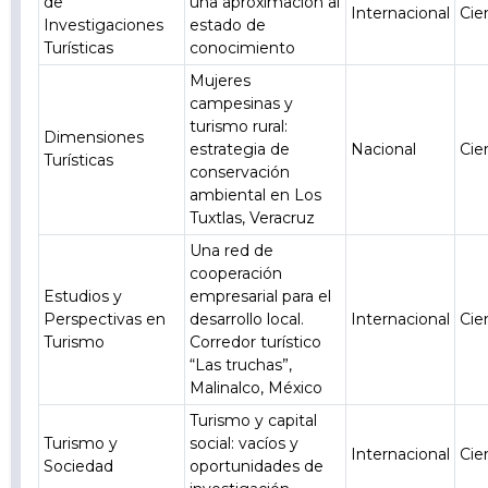
de
una aproximación al
Internacional
Cie
Investigaciones
estado de
Turísticas
conocimiento
Mujeres
campesinas y
turismo rural:
Dimensiones
estrategia de
Nacional
Cie
Turísticas
conservación
ambiental en Los
Tuxtlas, Veracruz
Una red de
cooperación
Estudios y
empresarial para el
Perspectivas en
desarrollo local.
Internacional
Cie
Turismo
Corredor turístico
“Las truchas”,
Malinalco, México
Turismo y capital
Turismo y
social: vacíos y
Internacional
Cie
Sociedad
oportunidades de