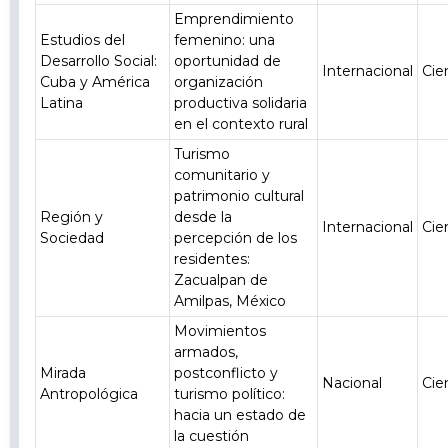
Emprendimiento
Estudios del
femenino: una
Desarrollo Social:
oportunidad de
Internacional
Cie
Cuba y América
organización
Latina
productiva solidaria
en el contexto rural
Turismo
comunitario y
patrimonio cultural
Región y
desde la
Internacional
Cie
Sociedad
percepción de los
residentes:
Zacualpan de
Amilpas, México
Movimientos
armados,
Mirada
postconflicto y
Nacional
Cie
Antropológica
turismo político:
hacia un estado de
la cuestión