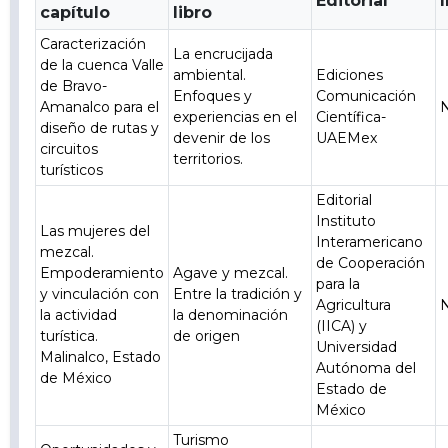
Editorial
capítulo
libro
Caracterización
La encrucijada
de la cuenca Valle
ambiental.
Ediciones
de Bravo-
Enfoques y
Comunicación
Amanalco para el
N
experiencias en el
Científica-
diseño de rutas y
devenir de los
UAEMex
circuitos
territorios.
turísticos
Editorial
Instituto
Las mujeres del
Interamericano
mezcal.
de Cooperación
Empoderamiento
Agave y mezcal.
para la
y vinculación con
Entre la tradición y
Agricultura
N
la actividad
la denominación
(IICA) y
turística.
de origen
Universidad
Malinalco, Estado
Autónoma del
de México
Estado de
México
Turismo