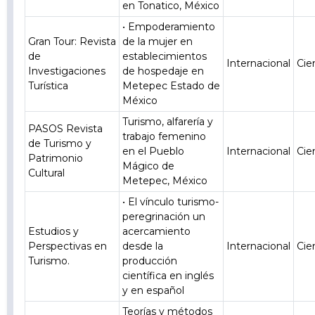
en Tonatico, México
• Empoderamiento
Gran Tour: Revista
de la mujer en
de
establecimientos
Internacional
Cie
Investigaciones
de hospedaje en
Turística
Metepec Estado de
México
Turismo, alfarería y
PASOS Revista
trabajo femenino
de Turismo y
en el Pueblo
Internacional
Cie
Patrimonio
Mágico de
Cultural
Metepec, México
• El vínculo turismo-
peregrinación un
Estudios y
acercamiento
Perspectivas en
desde la
Internacional
Cie
Turismo.
producción
científica en inglés
y en español
Teorías y métodos