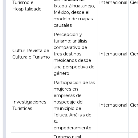
Turismo e
Internacional
Cie
Ixtapa-Zihuatanejo,
Hospitalidade
México, desde el
modelo de mapas
causales
Percepción y
turismo: análisis
comparativo de
Cultur Revista de
tres destinos
Internacional
Cie
Cultura e Turismo
mexicanos desde
una perspectiva de
género
Participación de las
mujeres en
empresas de
Investigaciones
hospedaje del
Internacional
Cie
Turísticas
municipio de
Toluca. Análisis de
su
empoderamiento
Turismo rural,