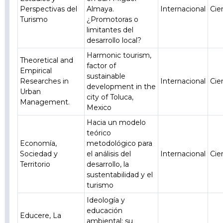
Perspectivas del
Almaya.
Internacional
Cie
Turismo
¿Promotoras o
limitantes del
desarrollo local?
Harmonic tourism,
Theoretical and
factor of
Empirical
sustainable
Researches in
Internacional
Cie
development in the
Urban
city of Toluca,
Management.
Mexico
Hacia un modelo
teórico
Economía,
metodológico para
Sociedad y
el análisis del
Internacional
Cie
Territorio
desarrollo, la
sustentabilidad y el
turismo
Ideología y
educación
Educere, La
ambiental; su