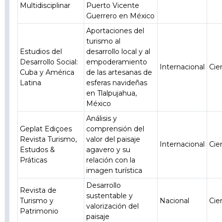
Multidisciplinar
Puerto Vicente
Guerrero en México
Aportaciones del
turismo al
Estudios del
desarrollo local y al
Desarrollo Social:
empoderamiento
Internacional
Cie
Cuba y América
de las artesanas de
Latina
esferas navideñas
en Tlalpujahua,
México
Análisis y
Geplat Ediçoes
comprensión del
Revista Turismo,
valor del paisaje
Internacional
Cie
Estudos &
agavero y su
Práticas
relación con la
imagen turística
Desarrollo
Revista de
sustentable y
Turismo y
Nacional
Cie
valorización del
Patrimonio
paisaje