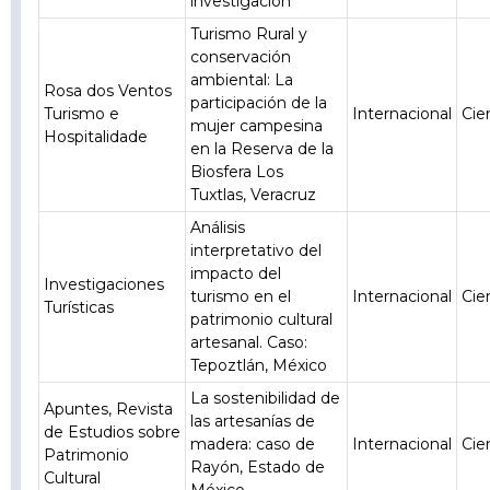
investigación
Turismo Rural y
conservación
ambiental: La
Rosa dos Ventos
participación de la
Turismo e
Internacional
Cie
mujer campesina
Hospitalidade
en la Reserva de la
Biosfera Los
Tuxtlas, Veracruz
Análisis
interpretativo del
impacto del
Investigaciones
turismo en el
Internacional
Cie
Turísticas
patrimonio cultural
artesanal. Caso:
Tepoztlán, México
La sostenibilidad de
Apuntes, Revista
las artesanías de
de Estudios sobre
madera: caso de
Internacional
Cie
Patrimonio
Rayón, Estado de
Cultural