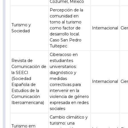
Cozumel, México
Percepción de la
comunidad en
torno al turismo
Turismo y
como factor de
Internacional
Cie
Sociedad
desarrollo local.
Caso San Pedro
Tultepec
Ciberacoso en
Revista de
estudiantes
Comunicación de
universitarios:
la SEECI
diagnóstico y
(Sociedad
medidas
Internacional
Cie
Española de
correctivas para
Estudios de la
intervenir en la
Comunicación
violencia de género
Iberoamericana)
expresada en redes
sociales
Cambio climático y
turismo: una
Turismo em