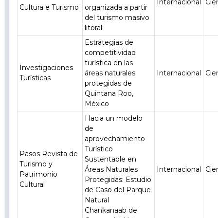
Internacional
Cie
Cultura e Turismo
organizada a partir
del turismo masivo
litoral
Estrategias de
competitividad
turística en las
Investigaciones
áreas naturales
Internacional
Cie
Turísticas
protegidas de
Quintana Roo,
México
Hacia un modelo
de
aprovechamiento
Turístico
Pasos Revista de
Sustentable en
Turismo y
Áreas Naturales
Internacional
Cie
Patrimonio
Protegidas: Estudio
Cultural
de Caso del Parque
Natural
Chankanaab de