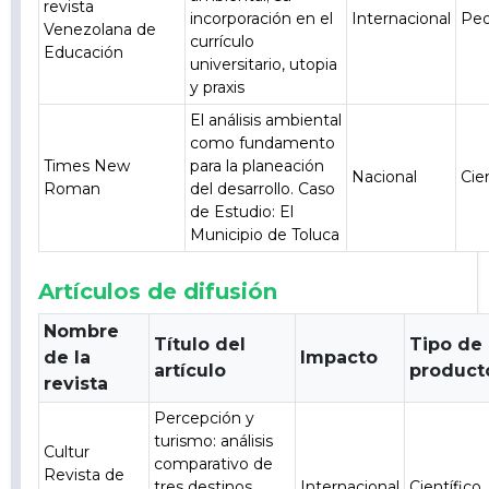
revista
incorporación en el
Internacional
Pe
Venezolana de
currículo
Educación
universitario, utopia
y praxis
El análisis ambiental
como fundamento
Times New
para la planeación
Nacional
Cie
Roman
del desarrollo. Caso
de Estudio: El
Municipio de Toluca
Artículos de difusión
Nombre
Título del
Tipo de
de la
Impacto
artículo
product
revista
Percepción y
turismo: análisis
Cultur
comparativo de
Revista de
tres destinos
Internacional
Científico