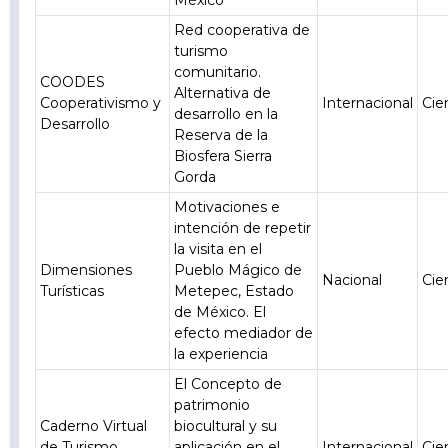
México
Red cooperativa de
turismo
comunitario.
COODES
Alternativa de
Cooperativismo y
Internacional
Cie
desarrollo en la
Desarrollo
Reserva de la
Biosfera Sierra
Gorda
Motivaciones e
intención de repetir
la visita en el
Dimensiones
Pueblo Mágico de
Nacional
Cie
Turísticas
Metepec, Estado
de México. El
efecto mediador de
la experiencia
El Concepto de
patrimonio
Caderno Virtual
biocultural y su
de Turismo
aplicación en el
Internacional
Cie