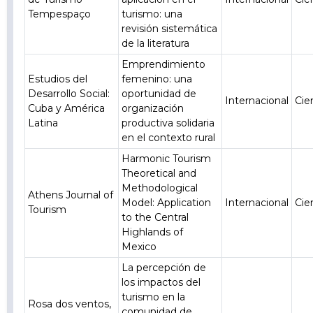
Tempespaço
turismo: una
revisión sistemática
de la literatura
Emprendimiento
Estudios del
femenino: una
Desarrollo Social:
oportunidad de
Internacional
Cie
Cuba y América
organización
Latina
productiva solidaria
en el contexto rural
Harmonic Tourism
Theoretical and
Methodological
Athens Journal of
Model: Application
Internacional
Cie
Tourism
to the Central
Highlands of
Mexico
La percepción de
los impactos del
turismo en la
Rosa dos ventos,
comunidad de