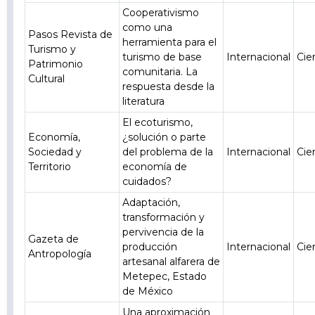
Cooperativismo
como una
Pasos Revista de
herramienta para el
Turismo y
turismo de base
Internacional
Cie
Patrimonio
comunitaria. La
Cultural
respuesta desde la
literatura
El ecoturismo,
Economía,
¿solución o parte
Sociedad y
del problema de la
Internacional
Cie
Territorio
economía de
cuidados?
Adaptación,
transformación y
pervivencia de la
Gazeta de
producción
Internacional
Cie
Antropología
artesanal alfarera de
Metepec, Estado
de México
Una aproximación