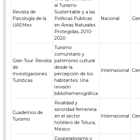
al Turismo
Revista de
Sustentable y a las
Psicología de la
Políticas Públicas
Nacional
Cie
UAEMex
en Áreas Naturales
Protegidas, 2010-
2020
Turismo
comunitario y
Gran Tour: Revista
patrimonio cultural
de
desde la
Internacional
Cie
Investigaciones
percepción de los
Turísticas
habitantes. Una
revisión
bibliohemerográfica
Rivalidad y
sororidad femenina
Cuadernos de
en el sector
Internacional
Cie
Turismo
hotelero de Toluca,
México
Cooperativismo y