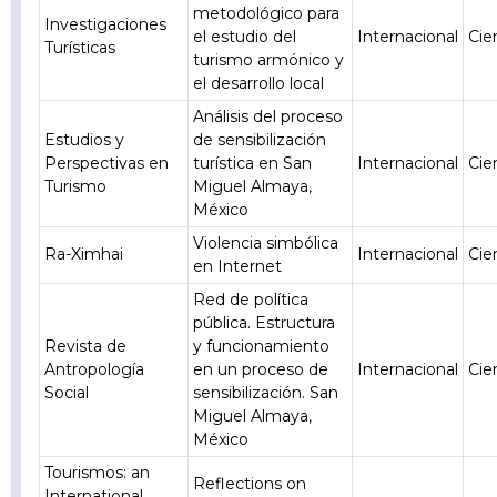
metodológico para
Investigaciones
el estudio del
Internacional
Cie
Turísticas
turismo armónico y
el desarrollo local
Análisis del proceso
Estudios y
de sensibilización
Perspectivas en
turística en San
Internacional
Cie
Turismo
Miguel Almaya,
México
Violencia simbólica
Ra-Ximhai
Internacional
Cie
en Internet
Red de política
pública. Estructura
Revista de
y funcionamiento
Antropología
en un proceso de
Internacional
Cie
Social
sensibilización. San
Miguel Almaya,
México
Tourismos: an
Reflections on
International