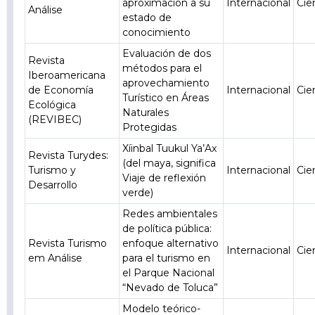
aproximación a su
Internacional
Cie
Análise
estado de
conocimiento
Evaluación de dos
Revista
métodos para el
Iberoamericana
aprovechamiento
de Economía
Internacional
Cie
Turístico en Áreas
Ecológica
Naturales
(REVIBEC)
Protegidas
Xíinbal Tuukul Ya’Ax
Revista Turydes:
(del maya, significa
Turismo y
Internacional
Cie
Viaje de reflexión
Desarrollo
verde)
Redes ambientales
de política pública:
Revista Turismo
enfoque alternativo
Internacional
Cie
em Análise
para el turismo en
el Parque Nacional
“Nevado de Toluca”
Modelo teórico-