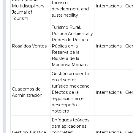
tourism,
Multidisciplinary
Internacional
Cie
development and
Journal of
sustainability
Tourism
Turismo Rural,
Política Ambiental y
Redes de Política
Rosa dos Ventos
Pública en la
Internacional
Cie
Reserva de la
Biósfera de la
Mariposa Monarca
Gestión ambiental
en el sector
turístico mexicano.
Cuadernos de
Efectos de la
Internacional
Cie
Administración
regulación en el
desempeño
hotelero
Enfoques teóricos
para aplicaciones
Gestión Turística
concretas:
Internacional
Cie