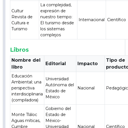
La complejidad,
Cultur
expresión de
Revista de
nuestro tiempo:
Internacional
Científico
Cultura e
El turismo desde
Turismo
los sistemas
complejos
Libros
Nombre del
Tipo de
Editorial
Impacto
libro
product
Educación
Universidad
Ambiental; una
Autónoma del
perspectiva
Nacional
Pedagógi
Estado de
interdisciplinaria
México
(compiladora)
Gobierno del
Monte Tláloc
Estado de
Aguas míticas,
México-
Cumbre
Universidad
Nacional
Científico