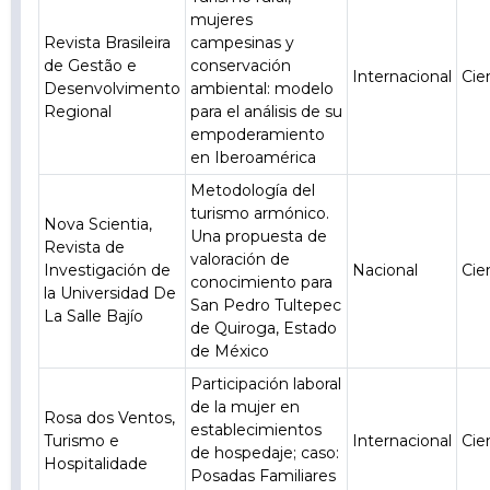
mujeres
Revista Brasileira
campesinas y
de Gestão e
conservación
Internacional
Cie
Desenvolvimento
ambiental: modelo
Regional
para el análisis de su
empoderamiento
en Iberoamérica
Metodología del
turismo armónico.
Nova Scientia,
Una propuesta de
Revista de
valoración de
Investigación de
Nacional
Cie
conocimiento para
la Universidad De
San Pedro Tultepec
La Salle Bajío
de Quiroga, Estado
de México
Participación laboral
de la mujer en
Rosa dos Ventos,
establecimientos
Turismo e
Internacional
Cie
de hospedaje; caso:
Hospitalidade
Posadas Familiares