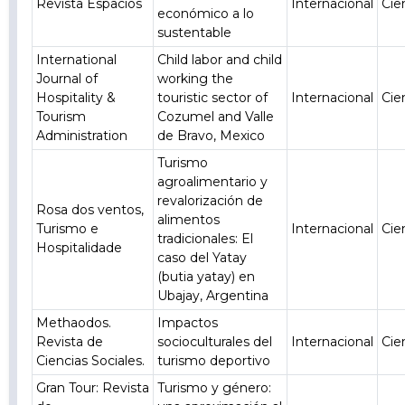
Revista Espacios
Internacional
Cie
económico a lo
sustentable
International
Child labor and child
Journal of
working the
Hospitality &
touristic sector of
Internacional
Cie
Tourism
Cozumel and Valle
Administration
de Bravo, Mexico
Turismo
agroalimentario y
revalorización de
Rosa dos ventos,
alimentos
Turismo e
Internacional
Cie
tradicionales: El
Hospitalidade
caso del Yatay
(butia yatay) en
Ubajay, Argentina
Methaodos.
Impactos
Revista de
socioculturales del
Internacional
Cie
Ciencias Sociales.
turismo deportivo
Gran Tour: Revista
Turismo y género: