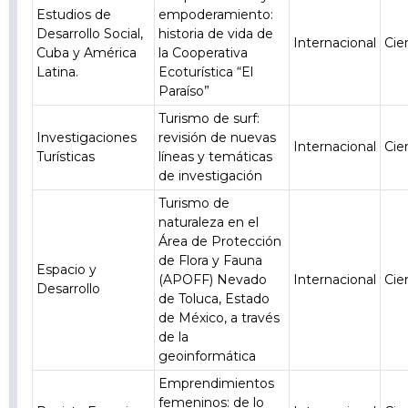
Estudios de
empoderamiento:
Desarrollo Social,
historia de vida de
Internacional
Cie
Cuba y América
la Cooperativa
Latina.
Ecoturística “El
Paraíso”
Turismo de surf:
Investigaciones
revisión de nuevas
Internacional
Cie
Turísticas
líneas y temáticas
de investigación
Turismo de
naturaleza en el
Área de Protección
de Flora y Fauna
Espacio y
(APOFF) Nevado
Internacional
Cie
Desarrollo
de Toluca, Estado
de México, a través
de la
geoinformática
Emprendimientos
femeninos: de lo