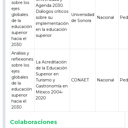
sobre los
Agenda 2030.
ejes
Diálogos críticos
globales
Universidad
sobre su
Nacional
Ped
de la
de Sonora
implementación
educación
en la educación
superior
superior
hacia el
2030
Análisis y
reflexiones
La Acreditación
sobre los
de la Educación
ejes
Superior en
globales
Turismo y
CONAET
Nacional
Ped
de la
Gastronomía en
educación
México 2004-
superior
2020
hacia el
2030
Colaboraciones