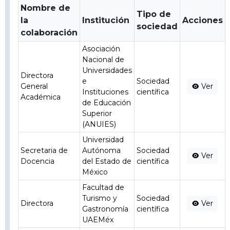
Nombre de
Tipo de
la
Institución
Acciones
sociedad
colaboración
Asociación
Nacional de
Universidades
Directora
e
Sociedad
General
Ver
Instituciones
científica
Académica
de Educación
Superior
(ANUIES)
Universidad
Secretaria de
Autónoma
Sociedad
Ver
Docencia
del Estado de
científica
México
Facultad de
Turismo y
Sociedad
Directora
Ver
Gastronomía
científica
UAEMéx