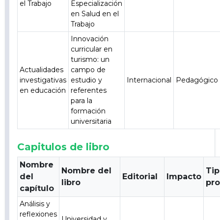
el Trabajo
Especialización
en Salud en el
Trabajo
Innovación
curricular en
turismo: un
Actualidades
campo de
investigativas
estudio y
Internacional
Pedagógico
en educación
referentes
para la
formación
universitaria
Capitulos de libro
Nombre
Nombre del
Ti
del
Editorial
Impacto
libro
pr
capítulo
Análisis y
reflexiones
Universidad y